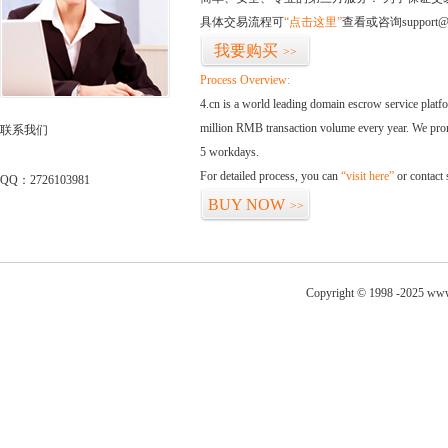
具体交易流程可
“点击这里”
查看或咨询support@
我要购买
>>
Process Overview:
4.cn is a world leading domain escrow service plat
million RMB transaction volume every year. We promi
联系我们
5 workdays.
For detailed process, you can
“visit here”
or contact
QQ：2726103981
BUY NOW
>>
Copyright © 1998 -2025 www