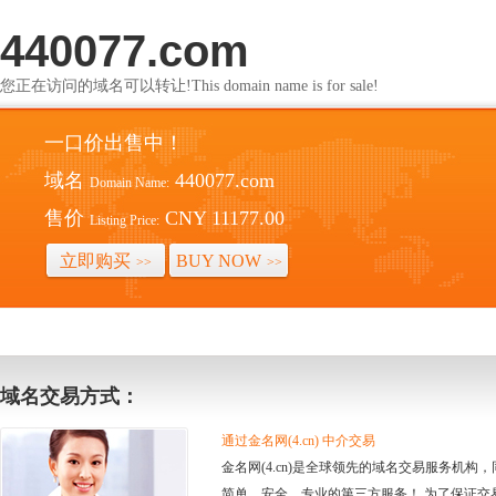
440077.com
您正在访问的域名可以转让!This domain name is for sale!
一口价出售中！
域名
440077.com
Domain Name:
售价
CNY 11177.00
Listing Price:
立即购买
BUY NOW
>>
>>
域名交易方式：
通过金名网(4.cn) 中介交易
金名网(4.cn)是全球领先的域名交易服务机
简单、安全、专业的第三方服务！ 为了保证交